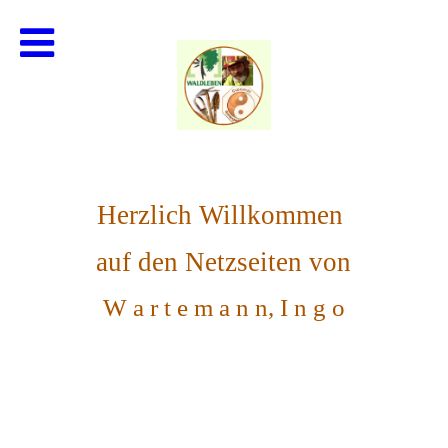
Herzlich Willkommen
auf den Netzseiten von
W a r t e m a n n, I n g o