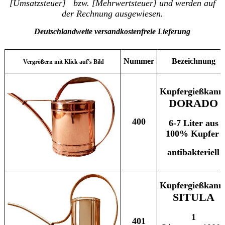
[Umsatzsteuer] bzw. [Mehrwertsteuer] und werden auf
der Rechnung ausgewiesen.
Deutschlandweite versandkostenfreie Lieferung
Nummer
Bezeichnung
Vergrößern mit Klick auf's Bild
Kupfergießkann
DORADO
400
6-7 Liter aus
100% Kupfer
antibakteriell
Kupfergießkann
SITULA
1
401